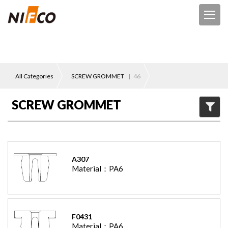
All Categories
SCREW GROMMET
|
46
SCREW GROMMET
A307
Material：
PA6
F0431
Material：
PA6