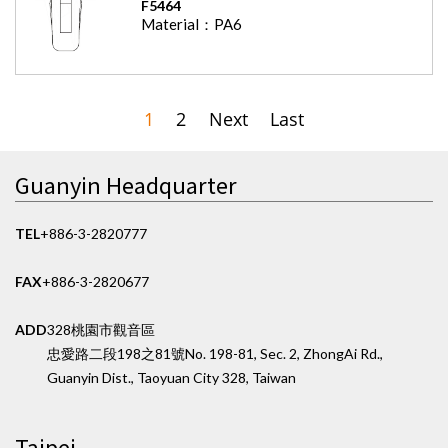
F5464
Material：
PA6
1
2
Next
Last
Guanyin Headquarter
TEL
+886-3-2820777
FAX
+886-3-2820677
ADD
328桃園市觀音區
忠愛路二段198之81號
No. 198-81, Sec. 2, ZhongAi Rd.,
Guanyin Dist., Taoyuan City 328, Taiwan
Taipei