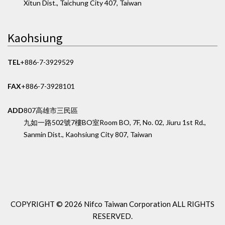
Xitun Dist., Taichung City 407, Taiwan
Kaohsiung
TEL
+886-7-3929529
FAX
+886-7-3928101
ADD
807高雄市三民區
九如一路502號7樓BO室
Room BO, 7F, No. 02, Jiuru 1st Rd.,
Sanmin Dist., Kaohsiung City 807, Taiwan
COPYRIGHT ©
2026 Nifco Taiwan Corporation
ALL RIGHTS
RESERVED.