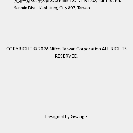
九如一路502號7樓BO室
Room BO, 7F, No. 02, Jiuru 1st Rd.,
Sanmin Dist., Kaohsiung City 807, Taiwan
COPYRIGHT ©
2026 Nifco Taiwan Corporation
ALL RIGHTS
RESERVED.
Designed by
Gwange
.