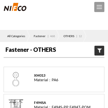
All Categories
Fastener
|
468
OTHERS
|
12
Fastener - OTHERS
XM013
Material：
PA6
F494SA
Material：
F494S-PP, F494T-POM