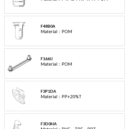
F48B0A
Material：
POM
F166U
Material：
POM
F3P1DA
Material：
PP+20%T
F3D0HA
Material：
PVC、TPE、PBT