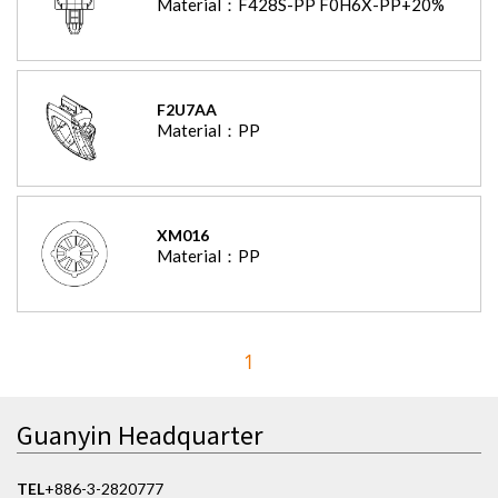
Material：
F428S-PP F0H6X-PP+20%
F2U7AA
Material：
PP
XM016
Material：
PP
1
Guanyin Headquarter
TEL
+886-3-2820777