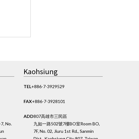
Kaohsiung
TEL
+886-7-3929529
FAX
+886-7-3928101
ADD
807高雄市三民區
-7, No.
九如一路502號7樓BO室
Room BO,
tun
7F, No. 02, Jiuru 1st Rd., Sanmin
iwan
Dist., Kaohsiung City 807, Taiwan