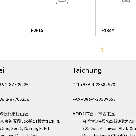
F2F1S
F1B6Y
1
ei
Taichung
86-2-87705225
TEL
+886-4-23589570
86-2-87705226
FAX
+886-4-23589553
05台北市松山區
ADD
407台中市西屯區
京東路五段356號11樓之1
11F-1,
台灣大道4段925號8樓之7
8F
.356, Sec. 5, Nanjing E. Rd.,
925, Sec. 4, Taiwan Blvd., Xi
ngshan Dist., Taipei
Dist., Taichung City 407, Ta