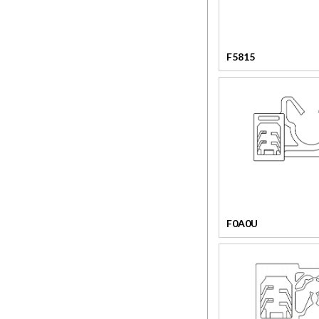
F5815
F0A0U