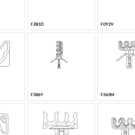
F2B1D
F0Y2V
F386Y
F363M