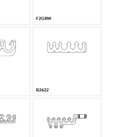
F2G8W
B2622