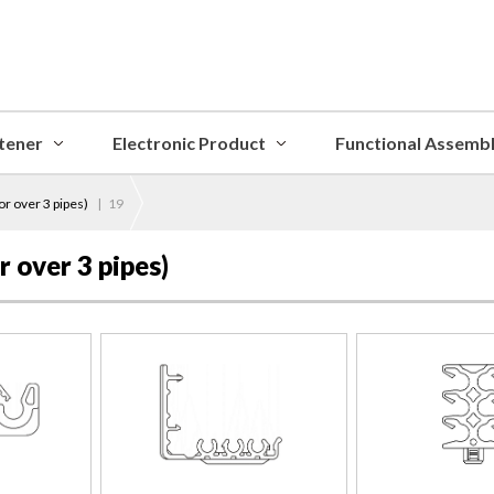
tener
Electronic Product
Functional Assemb
r over 3 pipes)
|
19
 over 3 pipes)