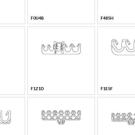
F0U4B
F485H
F1Z1D
F1E5F