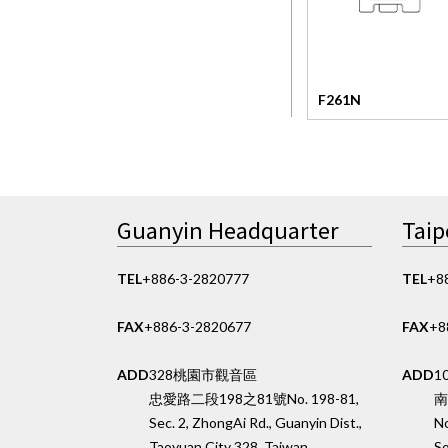
F261N
Guanyin Headquarter
Taip
TEL
+886-3-2820777
TEL
+8
FAX
+886-3-2820677
FAX
+8
ADD
328桃園市觀音區
ADD
1
忠愛路二段198之81號
No. 198-81,
南
Sec. 2, ZhongAi Rd., Guanyin Dist.,
No
Taoyuan City 328, Taiwan
So