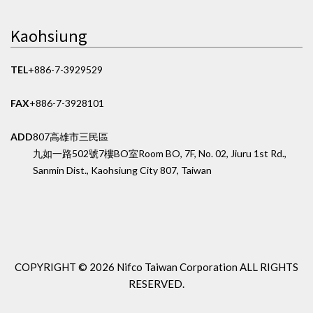
Kaohsiung
TEL
+886-7-3929529
FAX
+886-7-3928101
ADD
807高雄市三民區
九如一路502號7樓BO室
Room BO, 7F, No. 02, Jiuru 1st Rd.,
Sanmin Dist., Kaohsiung City 807, Taiwan
COPYRIGHT ©
2026 Nifco Taiwan Corporation
ALL RIGHTS
RESERVED.