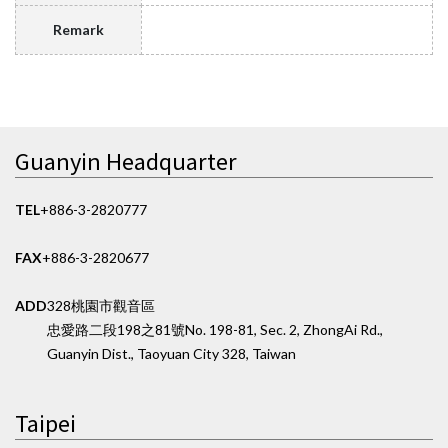
Remark
Guanyin Headquarter
TEL
+886-3-2820777
FAX
+886-3-2820677
ADD
328桃園市觀音區
忠愛路二段198之81號
No. 198-81, Sec. 2, ZhongAi Rd.,
Guanyin Dist., Taoyuan City 328, Taiwan
Taipei