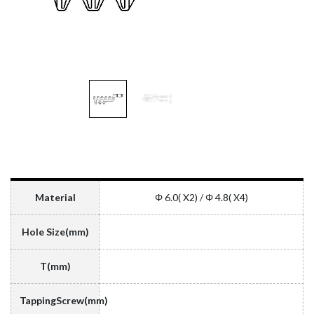
Material
Φ 6.0( X2) / Φ 4.8( X4)
Hole Size(mm)
T(mm)
TappingScrew(mm)