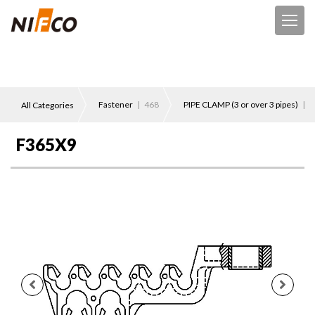
Fastener
| 468
PIPE CLAMP (3 or over 3 pipes)
| 1
All Categories
F365X9