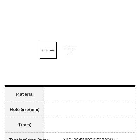
Material
Hole Size(mm)
T(mm)
TappingScrew(mm)
Φ 25~35/F38P7與F2R80組立