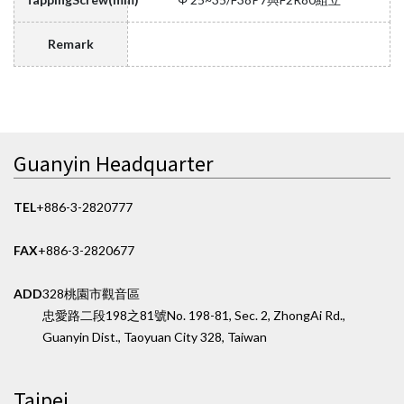
Remark
Guanyin Headquarter
TEL
+886-3-2820777
FAX
+886-3-2820677
ADD
328桃園市觀音區
忠愛路二段198之81號
No. 198-81, Sec. 2, ZhongAi Rd.,
Guanyin Dist., Taoyuan City 328, Taiwan
Taipei