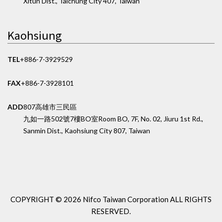
Xitun Dist., Taichung City 407, Taiwan
Kaohsiung
TEL
+886-7-3929529
FAX
+886-7-3928101
ADD
807高雄市三民區
九如一路502號7樓BO室
Room BO, 7F, No. 02, Jiuru 1st Rd.,
Sanmin Dist., Kaohsiung City 807, Taiwan
COPYRIGHT ©
2026 Nifco Taiwan Corporation
ALL RIGHTS
RESERVED.