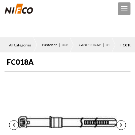
Fastener
| 468
CABLE STRAP
| 41
All Categories
FC018A
FC018A