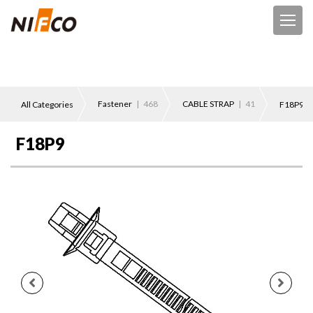
Fastener
| 468
CABLE STRAP
| 41
All Categories
F18P9
F18P9