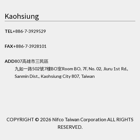
Kaohsiung
TEL
+886-7-3929529
FAX
+886-7-3928101
ADD
807高雄市三民區
九如一路502號7樓BO室
Room BO, 7F, No. 02, Jiuru 1st Rd.,
Sanmin Dist., Kaohsiung City 807, Taiwan
COPYRIGHT ©
2026 Nifco Taiwan Corporation
ALL RIGHTS
RESERVED.