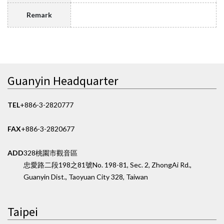
Remark
Guanyin Headquarter
TEL
+886-3-2820777
FAX
+886-3-2820677
ADD
328桃園市觀音區
忠愛路二段198之81號
No. 198-81, Sec. 2, ZhongAi Rd.,
Guanyin Dist., Taoyuan City 328, Taiwan
Taipei