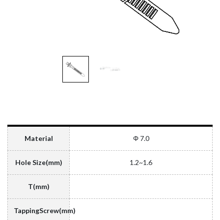
Material
Φ 7.0
Hole Size(mm)
1.2~1.6
T(mm)
TappingScrew(mm)