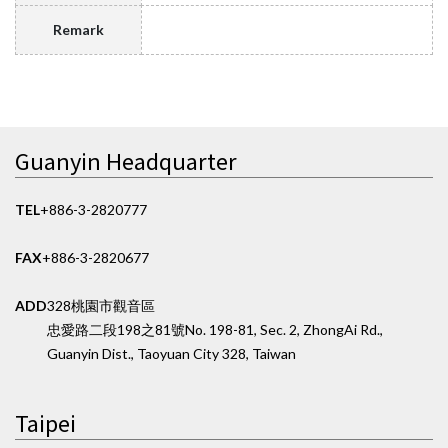
Remark
Guanyin Headquarter
TEL
+886-3-2820777
FAX
+886-3-2820677
ADD
328桃園市觀音區
忠愛路二段198之81號
No. 198-81, Sec. 2, ZhongAi Rd.,
Guanyin Dist., Taoyuan City 328, Taiwan
Taipei