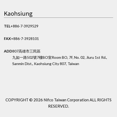
Kaohsiung
TEL
+886-7-3929529
FAX
+886-7-3928101
ADD
807高雄市三民區
九如一路502號7樓BO室
Room BO, 7F, No. 02, Jiuru 1st Rd.,
Sanmin Dist., Kaohsiung City 807, Taiwan
COPYRIGHT ©
2026 Nifco Taiwan Corporation
ALL RIGHTS
RESERVED.