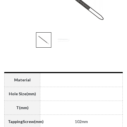
Material
Hole Size(mm)
T(mm)
TappingScrew(mm)
102mm