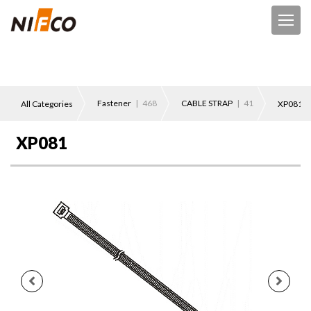
Fastener
| 468
CABLE STRAP
| 41
All Categories
XP081
XP081