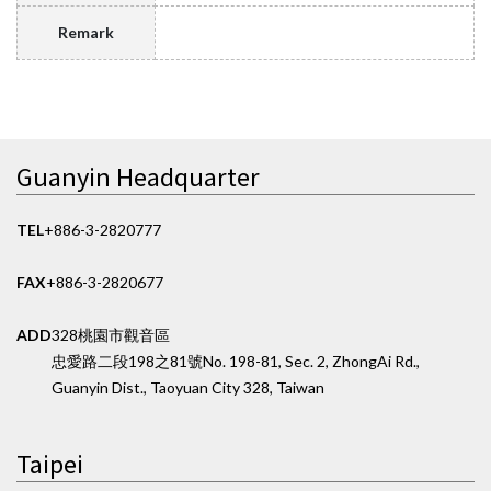
Remark
Guanyin Headquarter
TEL
+886-3-2820777
FAX
+886-3-2820677
ADD
328桃園市觀音區
忠愛路二段198之81號
No. 198-81, Sec. 2, ZhongAi Rd.,
Guanyin Dist., Taoyuan City 328, Taiwan
Taipei