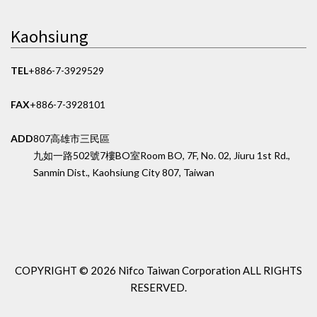
Kaohsiung
TEL
+886-7-3929529
FAX
+886-7-3928101
ADD
807高雄市三民區
九如一路502號7樓BO室
Room BO, 7F, No. 02, Jiuru 1st Rd.,
Sanmin Dist., Kaohsiung City 807, Taiwan
COPYRIGHT ©
2026 Nifco Taiwan Corporation
ALL RIGHTS
RESERVED.