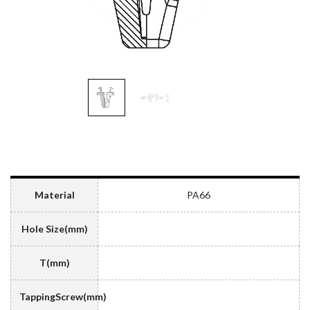
Material
PA66
Hole Size(mm)
T(mm)
TappingScrew(mm)