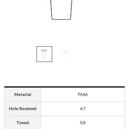
Material
PA66
Hole Size(mm)
6.7
T(mm)
0.8