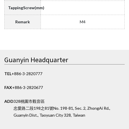
TappingScrew(mm)
Remark
M4
Guanyin Headquarter
TEL
+886-3-2820777
FAX
+886-3-2820677
ADD
328桃園市觀音區
忠愛路二段198之81號
No. 198-81, Sec. 2, ZhongAi Rd.,
Guanyin Dist., Taoyuan City 328, Taiwan