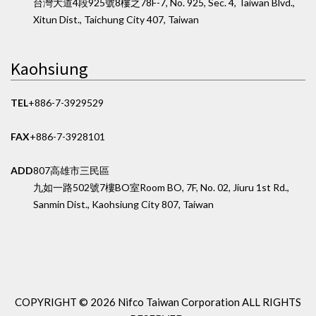
台灣大道4段925號8樓之7
8F-7, No. 925, Sec. 4, Taiwan Blvd.,
Xitun Dist., Taichung City 407, Taiwan
Kaohsiung
TEL
+886-7-3929529
FAX
+886-7-3928101
ADD
807高雄市三民區
九如一路502號7樓BO室
Room BO, 7F, No. 02, Jiuru 1st Rd.,
Sanmin Dist., Kaohsiung City 807, Taiwan
COPYRIGHT ©
2026 Nifco Taiwan Corporation
ALL RIGHTS