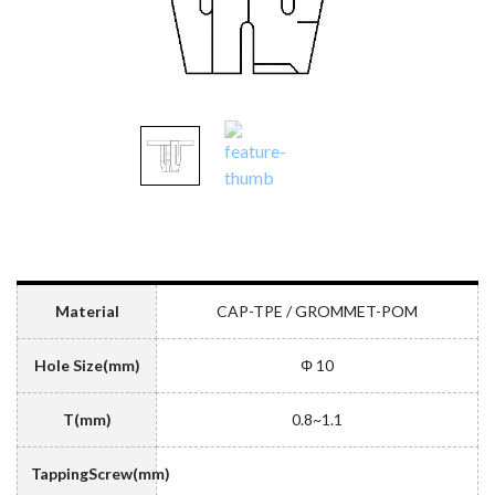
Material
CAP-TPE / GROMMET-POM
Hole Size(mm)
Φ 10
T(mm)
0.8~1.1
TappingScrew(mm)