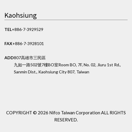
Kaohsiung
TEL
+886-7-3929529
FAX
+886-7-3928101
ADD
807高雄市三民區
九如一路502號7樓BO室
Room BO, 7F, No. 02, Jiuru 1st Rd.,
Sanmin Dist., Kaohsiung City 807, Taiwan
COPYRIGHT ©
2026 Nifco Taiwan Corporation
ALL RIGHTS
RESERVED.