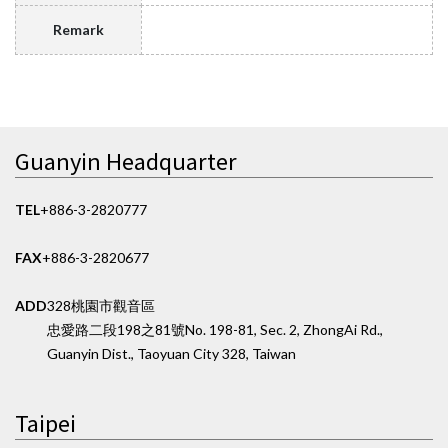
Remark
Guanyin Headquarter
TEL
+886-3-2820777
FAX
+886-3-2820677
ADD
328桃園市觀音區
忠愛路二段198之81號
No. 198-81, Sec. 2, ZhongAi Rd.,
Guanyin Dist., Taoyuan City 328, Taiwan
Taipei