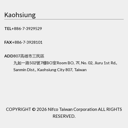
Kaohsiung
TEL
+886-7-3929529
FAX
+886-7-3928101
ADD
807高雄市三民區
九如一路502號7樓BO室
Room BO, 7F, No. 02, Jiuru 1st Rd.,
Sanmin Dist., Kaohsiung City 807, Taiwan
COPYRIGHT ©
2026 Nifco Taiwan Corporation
ALL RIGHTS
RESERVED.