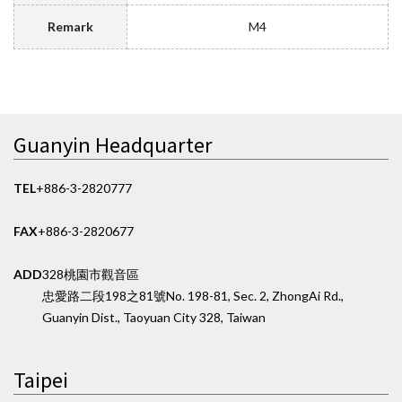
Remark
M4
Guanyin Headquarter
TEL
+886-3-2820777
FAX
+886-3-2820677
ADD
328桃園市觀音區
忠愛路二段198之81號
No. 198-81, Sec. 2, ZhongAi Rd.,
Guanyin Dist., Taoyuan City 328, Taiwan
Taipei