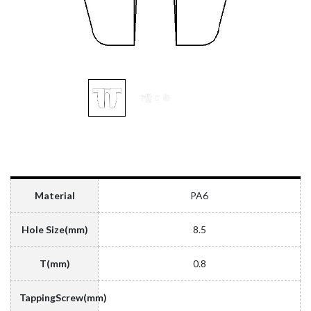
Material
PA6
Hole Size(mm)
8.5
T(mm)
0.8
TappingScrew(mm)