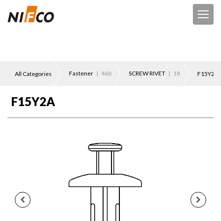
Fastener
| 468
SCREW RIVET
| 18
All Categories
F15Y2A
F15Y2A