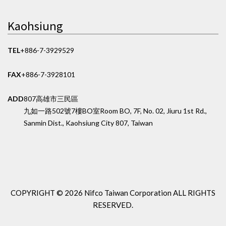
Kaohsiung
TEL
+886-7-3929529
FAX
+886-7-3928101
ADD
807高雄市三民區
九如一路502號7樓BO室
Room BO, 7F, No. 02, Jiuru 1st Rd.,
Sanmin Dist., Kaohsiung City 807, Taiwan
COPYRIGHT ©
2026 Nifco Taiwan Corporation
ALL RIGHTS
RESERVED.