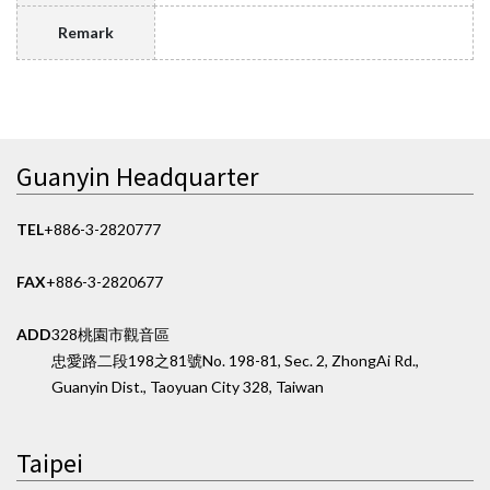
Remark
Guanyin Headquarter
TEL
+886-3-2820777
FAX
+886-3-2820677
ADD
328桃園市觀音區
忠愛路二段198之81號
No. 198-81, Sec. 2, ZhongAi Rd.,
Guanyin Dist., Taoyuan City 328, Taiwan
Taipei