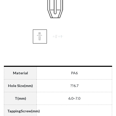
Material
PA6
Hole Size(mm)
??6.7
T(mm)
6.0~7.0
TappingScrew(mm)