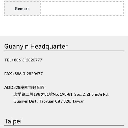
Remark
Guanyin Headquarter
TEL
+886-3-2820777
FAX
+886-3-2820677
ADD
328桃園市觀音區
忠愛路二段198之81號
No. 198-81, Sec. 2, ZhongAi Rd.,
Guanyin Dist., Taoyuan City 328, Taiwan
Taipei