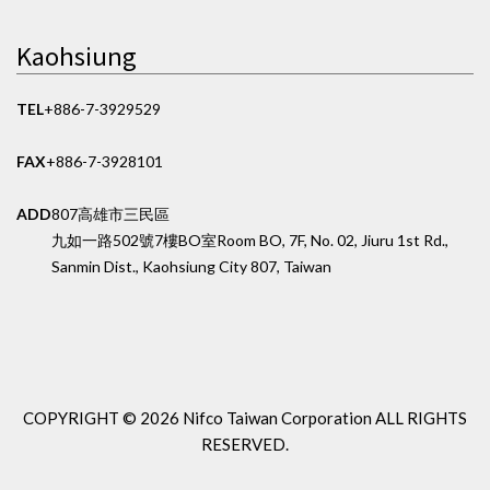
Kaohsiung
TEL
+886-7-3929529
FAX
+886-7-3928101
ADD
807高雄市三民區
九如一路502號7樓BO室
Room BO, 7F, No. 02, Jiuru 1st Rd.,
Sanmin Dist., Kaohsiung City 807, Taiwan
COPYRIGHT ©
2026 Nifco Taiwan Corporation
ALL RIGHTS
RESERVED.