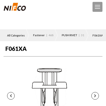
Fastener
| 468
PUSH RIVET
| 31
All Categories
F061XA
F061XA