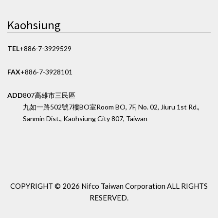
Kaohsiung
TEL
+886-7-3929529
FAX
+886-7-3928101
ADD
807高雄市三民區
九如一路502號7樓BO室
Room BO, 7F, No. 02, Jiuru 1st Rd.,
Sanmin Dist., Kaohsiung City 807, Taiwan
COPYRIGHT ©
2026 Nifco Taiwan Corporation
ALL RIGHTS
RESERVED.