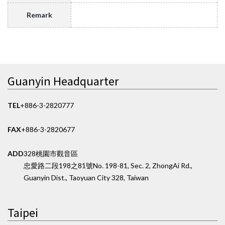
Remark
Guanyin Headquarter
TEL
+886-3-2820777
FAX
+886-3-2820677
ADD
328桃園市觀音區
忠愛路二段198之81號
No. 198-81, Sec. 2, ZhongAi Rd.,
Guanyin Dist., Taoyuan City 328, Taiwan
Taipei