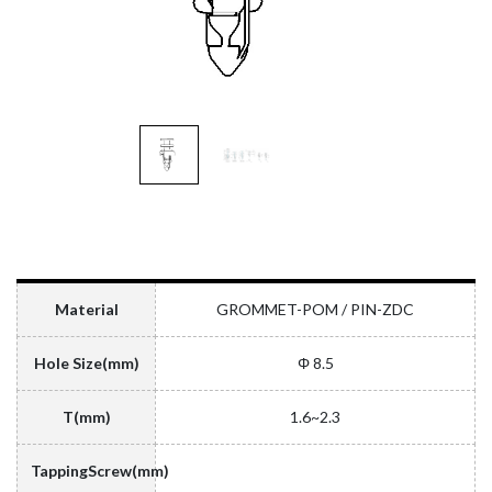
Material
GROMMET-POM / PIN-ZDC
Hole Size(mm)
Φ 8.5
T(mm)
1.6~2.3
TappingScrew(mm)