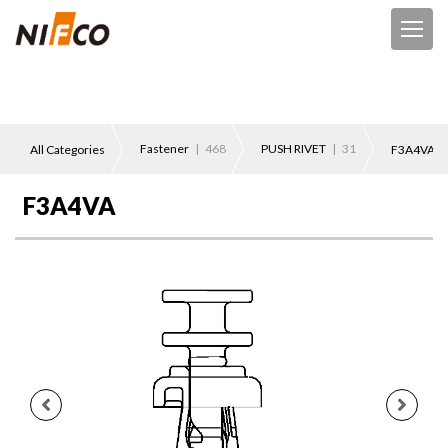
Fastener
| 468
PUSH RIVET
| 31
All Categories
F3A4VA
F3A4VA